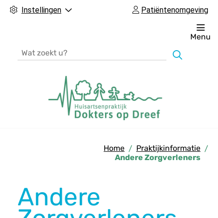
Instellingen
Patiëntenomgeving
Menu
Zoeken
H
o
Home
Praktijkinformatie
o
Andere Zorgverleners
f
d
Andere
m
e