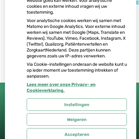
website goed kan werken. Voor analytische
www.benu.nl/apotheek/carnegiedree
cookies en externe inhoud vragen wij uw
toestemming.
of bel naar 030 261 7341.
Voor analytische cookies werken wij samen met
Matomo en Google Analytics. Voor externe inhoud
Logopedie Overvecht:
werken wij samen met Google (Maps, Translate en
logopedieovervecht.nl
Reviews), YouTube, Vimeo, Facebook, Instagram, X
of bel 06 – 54 32 77 26.
(Twitter), Qualizorg, Patiëntenvertellen en
ZorgkaartNederland. Deze partijen kunnen
gegevens zoals uw IP-adres verwerken.
Via Cookie-instellingen onderaan de website kunt u
op ieder moment uw toestemming intrekken of
aanpassen.
Lees meer over onze Privacy- en
Cookieverklaring.
Instellingen
Uw Zorg Online
|
Beheer
Weigeren
Privacy verklaring
|
Cookie-instellingen
|
Voorwaarden
Accepteren