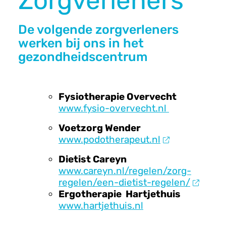
Zorgverleners
n
u
De volgende zorgverleners
werken bij ons in het
gezondheidscentrum
Fysiotherapie Overvecht
www.fysio-overvecht.nl
Voetzorg Wender
www.podotherapeut.nl
Dietist Careyn
www.careyn.nl/regelen/zorg-
regelen/een-dietist-regelen/
Ergotherapie Hartjethuis
www.hartjethuis.nl