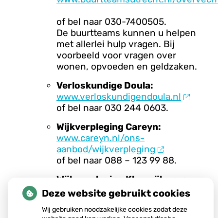
of bel naar 030-7400505.
De buurtteams kunnen u helpen
met allerlei hulp vragen. Bij
voorbeeld voor vragen over
wonen, opvoeden en geldzaken.
Verloskundige Doula:
www.verloskundigendoula.nl
of bel naar 030 244 0603.
Wijkverpleging Careyn:
www.careyn.nl/ons-
aanbod/wijkverpleging
of bel naar 088 – 123 99 88.
Wijkverpleging Kleurrijk zorg:
030 290 0339.
Deze website gebruikt cookies
Benu apotheek carnegiedreef:
Wij gebruiken noodzakelijke cookies zodat deze