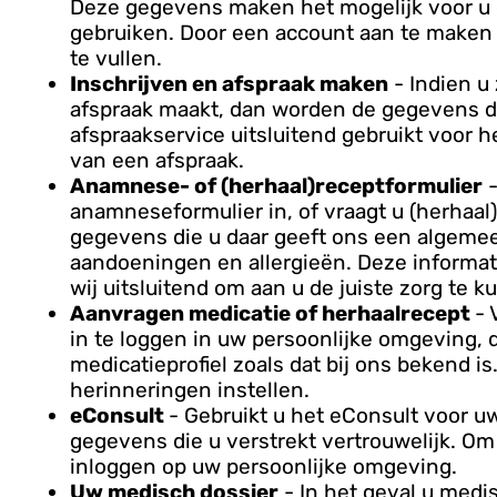
Deze gegevens maken het mogelijk voor u 
gebruiken. Door een account aan te maken 
te vullen.
Inschrijven en afspraak maken
- Indien u 
afspraak maakt, dan worden de gegevens die
afspraakservice uitsluitend gebruikt voor 
van een afspraak.
Anamnese- of (herhaal)receptformulier
-
anamneseformulier in, of vraagt u (herhaal
gegevens die u daar geeft ons een algemee
aandoeningen en allergieën. Deze informat
wij uitsluitend om aan u de juiste zorg te 
Aanvragen medicatie of herhaalrecept
- 
in te loggen in uw persoonlijke omgeving, da
medicatieprofiel zoals dat bij ons bekend i
herinneringen instellen.
eConsult
- Gebruikt u het eConsult voor 
gegevens die u verstrekt vertrouwelijk. O
inloggen op uw persoonlijke omgeving.
Uw medisch dossier
- In het geval u med