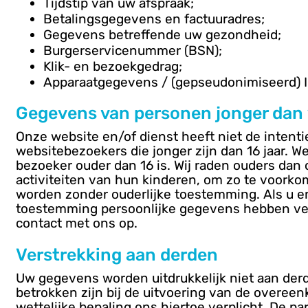
Tijdstip van uw afspraak;
Betalingsgegevens en factuuradres;
Gegevens betreffende uw gezondheid;
Burgerservicenummer (BSN);
Klik- en bezoekgedrag;
Apparaatgegevens / (gepseudonimiseerd) I
Gegevens van personen jonger dan 
Onze website en/of dienst heeft niet de intent
websitebezoekers die jonger zijn dan 16 jaar. W
bezoeker ouder dan 16 is. Wij raden ouders dan o
activiteiten van hun kinderen, om zo te voork
worden zonder ouderlijke toestemming. Als u er
toestemming persoonlijke gegevens hebben ve
contact met ons op.
Verstrekking aan derden
Uw gegevens worden uitdrukkelijk niet aan derd
betrokken zijn bij de uitvoering van de overeen
wettelijke bepaling ons hiertoe verplicht. De pa