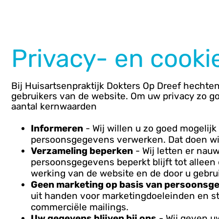
Privacy- en cooki
Bij Huisartsenpraktijk Dokters Op Dreef hechten
gebruikers van de website. Om uw privacy zo g
aantal kernwaarden
Informeren
- Wij willen u zo goed mogelij
persoonsgegevens verwerken. Dat doen wij 
Verzameling beperken
- Wij letten er nau
persoonsgegevens beperkt blijft tot alleen
werking van de website en de door u gebru
Geen marketing op basis van persoonsg
uit handen voor marketingdoeleinden en st
commerciële mailings.
ormatie
Uw gegevens blijven bij ons
- Wij geven u