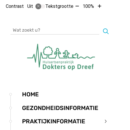
Tekst
Tekst
Contrast
Tekstgrootte
100%
Uit
verkleinen
vergroten
met
met
10%
10%
Zoeken
Hoofdmenu
HOME
GEZONDHEIDSINFORMATIE
PRAKTIJKINFORMATIE
Praktijkinf