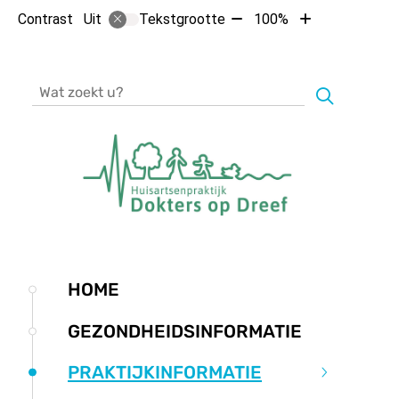
Tekst
Tekst
Contrast
Tekstgrootte
100%
Uit
verkleinen
vergroten
met
met
10%
10%
Zoeken
Hoofdmenu
HOME
GEZONDHEIDSINFORMATIE
PRAKTIJKINFORMATIE
Praktijkinf