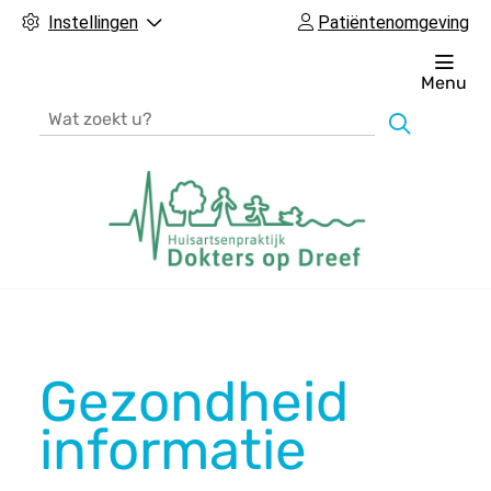
Instellingen
Patiëntenomgeving
Menu
Zoeken
H
o
o
f
Gezondheid
d
m
informatie
e