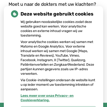
n
Moet u naar de dokters met uw klachten?
u
Wat kan de oorzaak van de klachten zijn?
Deze website gebruikt cookies
Wat kan u zelf doen? Meer betrouwbare
informatie over dit soort vragen vindt u
Wij gebruiken noodzakelijke cookies zodat deze
op
www.thuisarts.nl
.
website goed kan werken. Voor analytische
cookies en externe inhoud vragen wij uw
Wil u meer weten over hoe de zorg in
toestemming.
Nederland werkt?
Voor analytische cookies werken wij samen met
Op
www.pharos.nl/kennisbank/infographic-
Matomo en Google Analytics. Voor externe
eerstelijnszorg
vindt u in verschillende
inhoud werken wij samen met Google (Maps,
talen informatie over de zorg in
Translate en Reviews), YouTube, Vimeo,
Nederland.
Facebook, Instagram, X (Twitter), Qualizorg,
Patiëntenvertellen en ZorgkaartNederland. Deze
partijen kunnen gegevens zoals uw IP-adres
verwerken.
Via Cookie-instellingen onderaan de website kunt
u op ieder moment uw toestemming intrekken of
aanpassen.
Lees meer over onze Privacy- en
Cookieverklaring.