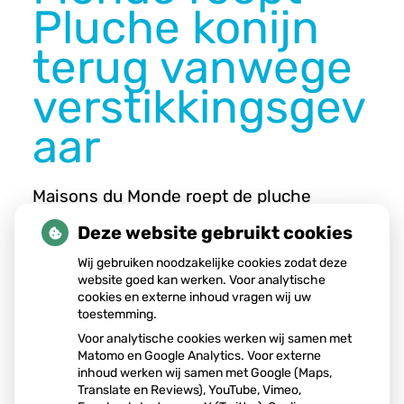
n
Pluche konijn
u
terug vanwege
verstikkingsgev
aar
Maisons du Monde roept de pluche
BUNNY Grijs PM terug omdat de ogen
Deze website gebruikt cookies
kunnen loslaten en verstikkingsgevaar
opleveren. Het konijn is verkocht tussen
Wij gebruiken noodzakelijke cookies zodat deze
augustus 2023 en november 2025.
website goed kan werken. Voor analytische
Ouders wordt geadviseerd het product
cookies en externe inhoud vragen wij uw
niet te gebruiken en terug te brengen
toestemming.
voor terugbetaling.
Voor analytische cookies werken wij samen met
Matomo en Google Analytics. Voor externe
inhoud werken wij samen met Google (Maps,
Lees het hele artikel op:
Nationale
Translate en Reviews), YouTube, Vimeo,