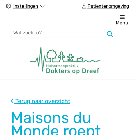
Instellingen
Patiëntenomgeving
Menu
Zoeken
H
o
o
Terug naar overzicht
f
d
Maisons du
m
Monde roept
e