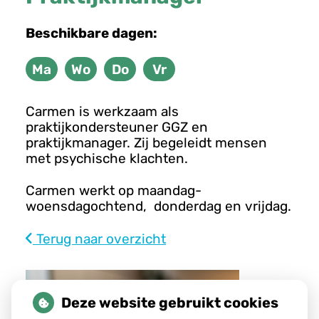
n
u
Beschikbare dagen:
Ma
Wo
Do
Vr
Maandag
Woensdag
Donderdag
Vrijdag
Carmen is werkzaam als
praktijkondersteuner GGZ en
praktijkmanager. Zij begeleidt mensen
met psychische klachten.
Carmen werkt op maandag-
woensdagochtend, donderdag en vrijdag.
Terug naar overzicht
Deze website gebruikt cookies