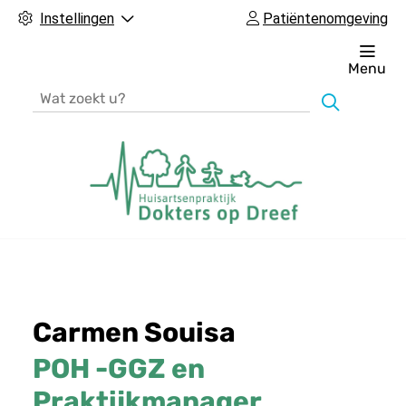
Instellingen
Patiëntenomgeving
Menu
Zoeken
H
o
o
f
Carmen Souisa
d
m
POH -GGZ en
e
Praktijkmanager